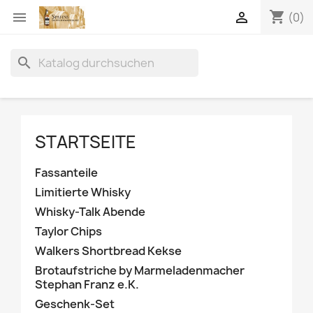
shopping_cart


(0)
search
STARTSEITE
Fassanteile
Limitierte Whisky
Whisky-Talk Abende
Taylor Chips
Walkers Shortbread Kekse
Brotaufstriche by Marmeladenmacher
Stephan Franz e.K.
Geschenk-Set