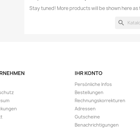
Stay tuned! More products will be shown here as
search
RNEHMEN
IHR KONTO
Persönliche Infos
schutz
Bestellungen
ssum
Rechnungskorrekturen
ckungen
Adressen
kt
Gutscheine
Benachrichtigungen