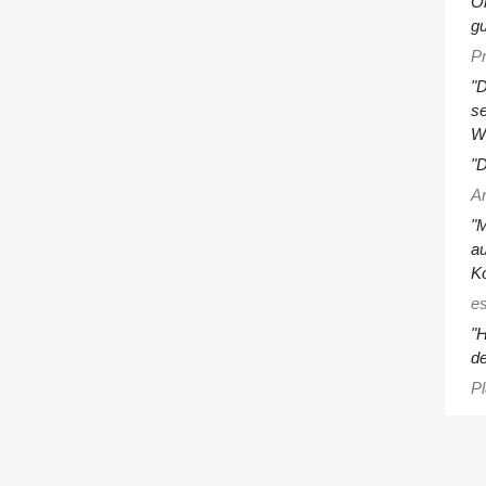
Or
gu
Pr
"D
se
W
"D
A
"M
au
Ko
es
"H
de
P