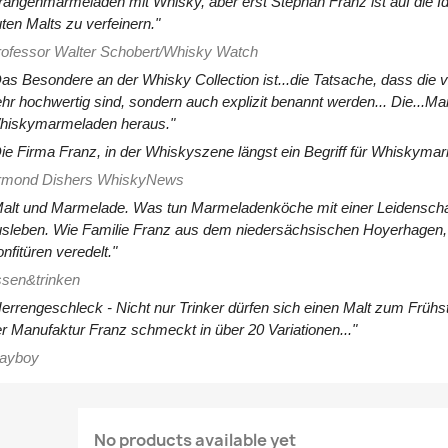
angenmarmeladen mit Whisky, aber erst Stephan Franz ist auf die I
ten Malts zu verfeinern."
ofessor Walter Schobert/Whisky Watch
as Besondere an der Whisky Collection ist...die Tatsache, dass die v
hr hochwertig sind, sondern auch explizit benannt werden... Die...M
hiskymarmeladen heraus."
ie Firma Franz, in der Whiskyszene längst ein Begriff für Whiskymar
rmond Dishers WhiskyNews
alt und Marmelade. Was tun Marmeladenköche mit einer Leidenschaf
sleben. Wie Familie Franz aus dem niedersächsischen Hoyerhagen, d
nfitüren veredelt."
sen&trinken
errengeschleck - Nicht nur Trinker dürfen sich einen Malt zum Fr
r Manufaktur Franz schmeckt in über 20 Variationen..."
layboy
No products available yet