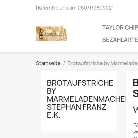
Rufen Sie uns an:
06071/9899021
TAYLOR CHI
BEZAHLART
Startseite
Brotaufstriche by Marmelade
BROTAUFSTRICHE
BY
MARMELADENMACHER
STEPHAN FRANZ
W
E.K.
"W
zw