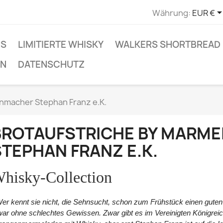
Währung:
EUR €
PS
LIMITIERTE WHISKY
WALKERS SHORTBREAD 
EN
DATENSCHUTZ
nmacher Stephan Franz e.K.
BROTAUFSTRICHE BY MARM
STEPHAN FRANZ E.K.
hisky-Collection
er kennt sie nicht, die Sehnsucht, schon zum Frühstück einen guten
ar ohne schlechtes Gewissen. Zwar gibt es im Vereinigten Königreic